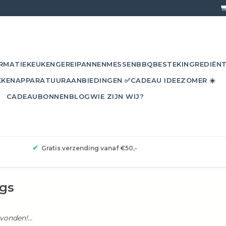
RMATIE
KEUKENGEREI
PANNEN
MESSEN
BBQ
BESTEK
INGREDIËN
KKEN
APPARATUUR
AANBIEDINGEN ✅
CADEAU IDEE
ZOMER ☀️
CADEAUBONNEN
BLOG
WIE ZIJN WIJ?
✔
Gratis verzending vanaf €50,-
ags
onden!...