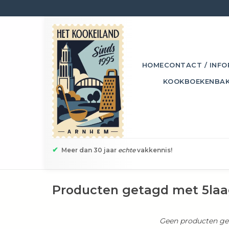
HOME
CONTACT / INFO
KOOKBOEKEN
BA
✔
Meer dan 30 jaar
echte
vakkennis!
Producten getagd met 5la
Geen producten gev