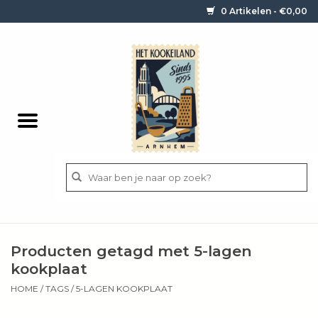
0 Artikelen - €0,00
Home
Contact / informatie
Keukengerei
Pannen
Messen
BBQ
Producten getagd met 5-lagen
Bestek
kookplaat
HOME
/
TAGS
/
5-LAGEN KOOKPLAAT
Ingrediënten