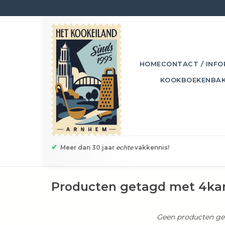
HOME
CONTACT / INFO
KOOKBOEKEN
BA
✔
Meer dan 30 jaar
echte
vakkennis!
Producten getagd met 4kan
Geen producten gev