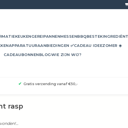
RMATIE
KEUKENGEREI
PANNEN
MESSEN
BBQ
BESTEK
INGREDIËN
KKEN
APPARATUUR
AANBIEDINGEN ✅
CADEAU IDEE
ZOMER ☀️
CADEAUBONNEN
BLOG
WIE ZIJN WIJ?
✔
Gratis verzending vanaf €50,-
t rasp
onden!...