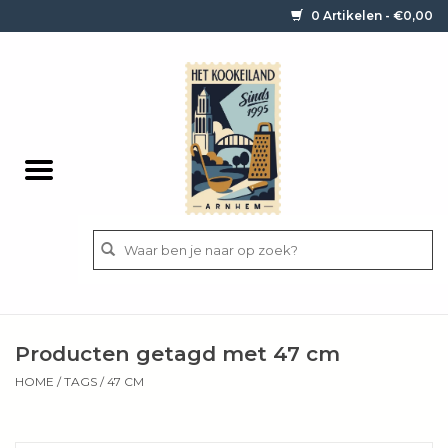
0 Artikelen - €0,00
Home
Contact / informatie
Keukengerei
Pannen
Messen
BBQ
Producten getagd met 47 cm
Bestek
HOME
/
TAGS
/
47 CM
Ingrediënten