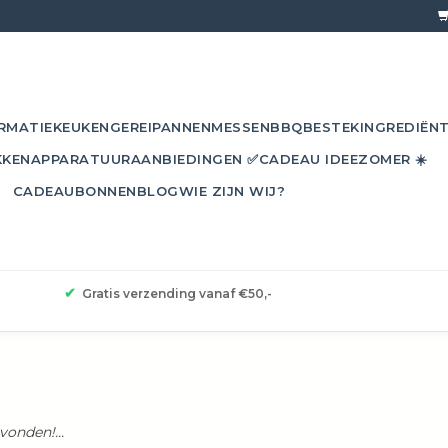
RMATIE
KEUKENGEREI
PANNEN
MESSEN
BBQ
BESTEK
INGREDIËN
KKEN
APPARATUUR
AANBIEDINGEN ✅
CADEAU IDEE
ZOMER ☀️
CADEAUBONNEN
BLOG
WIE ZIJN WIJ?
✔
Gratis verzending vanaf €50,-
l
onden!...