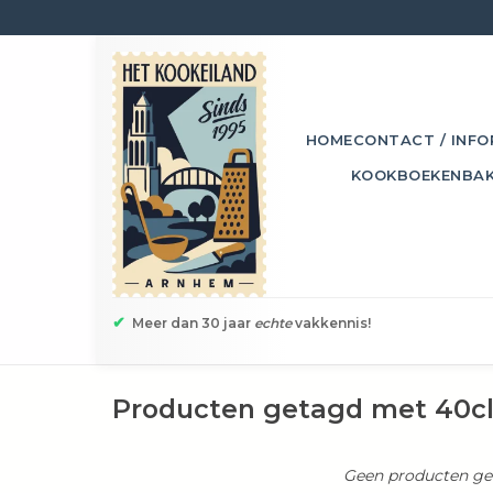
HOME
CONTACT / INFO
KOOKBOEKEN
BA
✔
Meer dan 30 jaar
echte
vakkennis!
Producten getagd met 40c
Geen producten gev