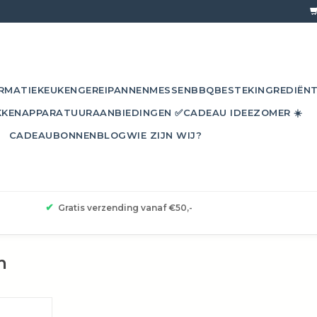
RMATIE
KEUKENGEREI
PANNEN
MESSEN
BBQ
BESTEK
INGREDIËN
KKEN
APPARATUUR
AANBIEDINGEN ✅
CADEAU IDEE
ZOMER ☀️
CADEAUBONNEN
BLOG
WIE ZIJN WIJ?
✔
Gratis verzending vanaf €50,-
m
bili is een