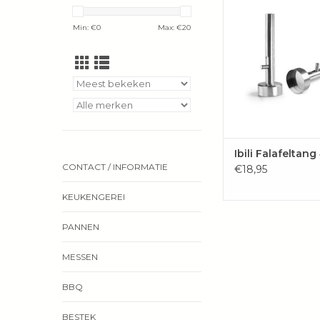
handig hulpje bij he
falafel.
Min: €
0
Max: €
20
TOEVOEGEN 
WINKELWAG
Ibili Falafeltan
CONTACT / INFORMATIE
€18,95
KEUKENGEREI
PANNEN
MESSEN
BBQ
BESTEK