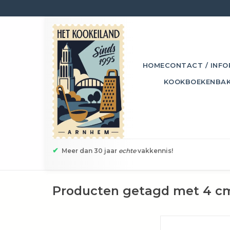
HOME
CONTACT / INFO
KOOKBOEKEN
BA
✔
Meer dan 30 jaar
echte
vakkennis!
Producten getagd met 4 c
Deze falafeltang van I