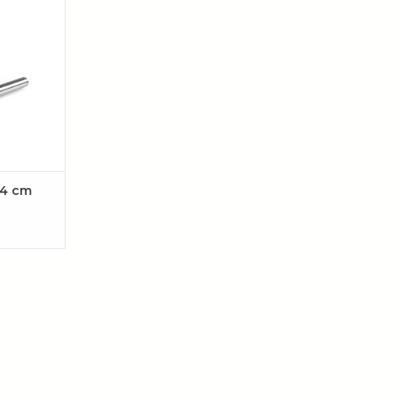
t maken van
AAN
EN
g 4 cm