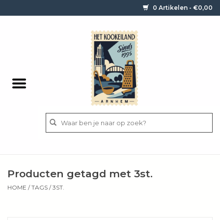
0 Artikelen - €0,00
Home
Contact / informatie
Keukengerei
Pannen
Messen
BBQ
Producten getagd met 3st.
Bestek
HOME
/
TAGS
/
3ST.
Ingrediënten