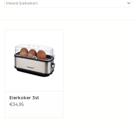
Kookboeken
Bakken
Apparatuur
Aanbiedingen ✅
Cadeau idee
Zomer ☀️
Eierkoker 3st
€34,95
Cadeaubonnen
Blog