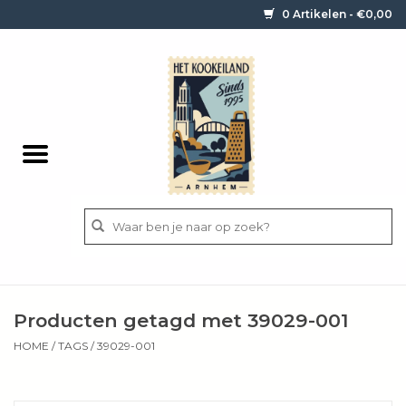
0 Artikelen - €0,00
Home
Contact / informatie
Keukengerei
Pannen
Messen
BBQ
Producten getagd met 39029-001
Bestek
HOME
/
TAGS
/
39029-001
Ingrediënten