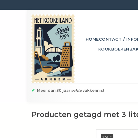
HOME
CONTACT / INFO
KOOKBOEKEN
BA
✔
Meer dan 30 jaar
echte
vakkennis!
Producten getagd met 3 lit
Voor taarten, b
SALE