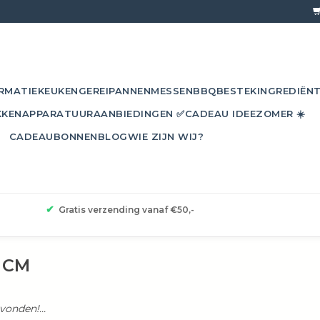
RMATIE
KEUKENGEREI
PANNEN
MESSEN
BBQ
BESTEK
INGREDIËN
KKEN
APPARATUUR
AANBIEDINGEN ✅
CADEAU IDEE
ZOMER ☀️
CADEAUBONNEN
BLOG
WIE ZIJN WIJ?
✔
Gratis verzending vanaf €50,-
5 CM
onden!...