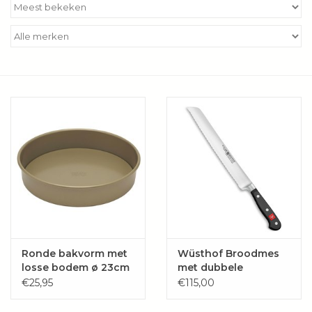
Kookboeken
Bakken
Apparatuur
Aanbiedingen ✅
Cadeau idee
Zomer ☀️
Cadeaubonnen
Ronde bakvorm met
Wüsthof Broodmes
losse bodem ø 23cm
met dubbele
- Gold
kartelrand Classic 23
€25,95
€115,00
Blog
cm