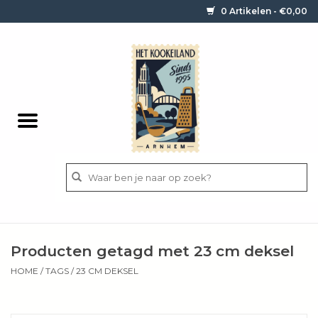
0 Artikelen - €0,00
Home
Contact / informatie
Keukengerei
Pannen
Messen
BBQ
Producten getagd met 23 cm deksel
Bestek
HOME
/
TAGS
/
23 CM DEKSEL
Ingrediënten