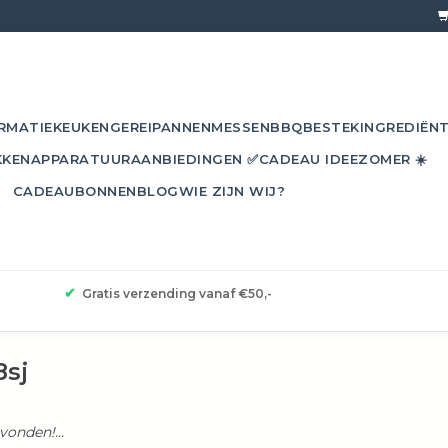
RMATIE
KEUKENGEREI
PANNEN
MESSEN
BBQ
BESTEK
INGREDIËN
KKEN
APPARATUUR
AANBIEDINGEN ✅
CADEAU IDEE
ZOMER ☀️
CADEAUBONNEN
BLOG
WIE ZIJN WIJ?
✔
Gratis verzending vanaf €50,-
8sj
onden!...