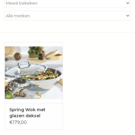
Kookboeken
Bakken
Apparatuur
Aanbiedingen ✅
Cadeau idee
Zomer ☀️
Cadeaubonnen
Spring Wok met
glazen deksel
FINESSE2+ 30 cm
€179,00
Blog