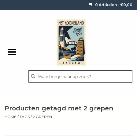
0 Artikelen - €0,00
Home
Contact / informatie
Keukengerei
Pannen
Messen
BBQ
Producten getagd met 2 grepen
Bestek
HOME
/
TAGS
/
2 GREPEN
Ingrediënten