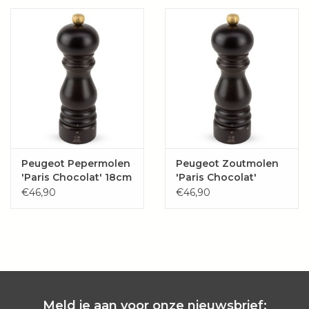
Wie zijn wij?
Peugeot Pepermolen
Peugeot Zoutmolen
'Paris Chocolat' 18cm
'Paris Chocolat'
U-select
18cm, U-select
€46,90
€46,90
Meld je aan voor onze nieuwsbrief: