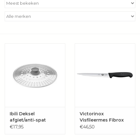
Kookboeken
Bakken
Apparatuur
Aanbiedingen ✅
Cadeau idee
Zomer ☀️
Cadeaubonnen
Ibili Deksel
Victorinox
afgiet/anti-spat
Visfileermes Fibrox
deksel
extra flexibel 18 cm
€17,95
€46,50
Blog