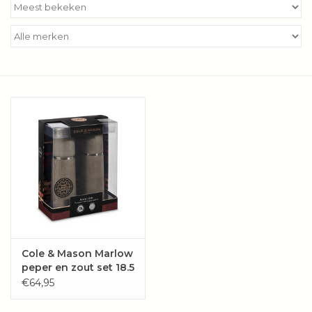
Kookboeken
Bakken
Apparatuur
Aanbiedingen ✅
Cadeau idee
Zomer ☀️
Cadeaubonnen
Cole & Mason Marlow
peper en zout set 18.5
cm beuken grijs
€64,95
Blog