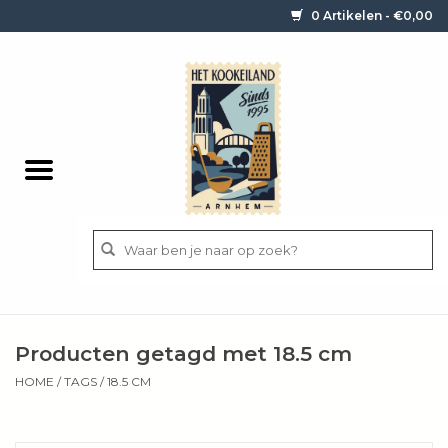
0 Artikelen - €0,00
Home
Contact / informatie
Keukengerei
Pannen
Messen
BBQ
Producten getagd met 18.5 cm
Bestek
HOME
/
TAGS
/
18.5 CM
Ingrediënten