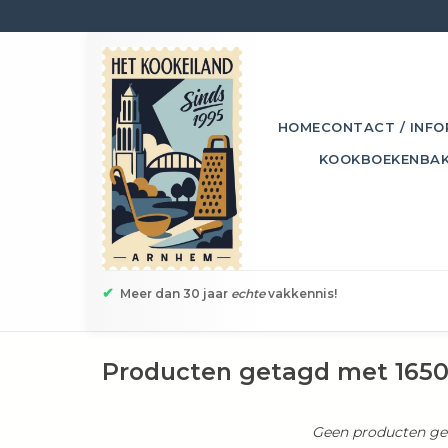
HOME
CONTACT / INFO
KOOKBOEKEN
BA
✔
Meer dan 30 jaar
echte
vakkennis!
Producten getagd met 165
Geen producten gev