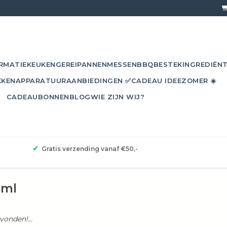
RMATIE
KEUKENGEREI
PANNEN
MESSEN
BBQ
BESTEK
INGREDIËN
KKEN
APPARATUUR
AANBIEDINGEN ✅
CADEAU IDEE
ZOMER ☀️
CADEAUBONNEN
BLOG
WIE ZIJN WIJ?
✔
Gratis verzending vanaf €50,-
0ml
onden!...