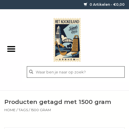
0 Artikelen - €0,00
Home
Contact / informatie
Keukengerei
Pannen
Messen
BBQ
Producten getagd met 1500 gram
Bestek
HOME
/
TAGS
/
1500 GRAM
Ingrediënten