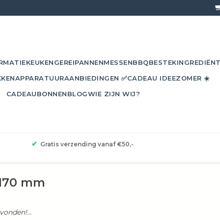
RMATIE
KEUKENGEREI
PANNEN
MESSEN
BBQ
BESTEK
INGREDIËN
KKEN
APPARATUUR
AANBIEDINGEN ✅
CADEAU IDEE
ZOMER ☀️
CADEAUBONNEN
BLOG
WIE ZIJN WIJ?
✔
Gratis verzending vanaf €50,-
x170 mm
onden!...