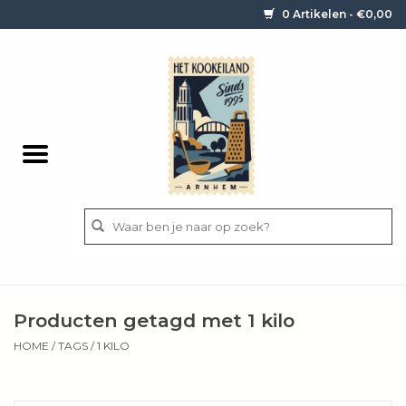
0 Artikelen - €0,00
Home
Contact / informatie
Keukengerei
Pannen
Messen
BBQ
Producten getagd met 1 kilo
Bestek
HOME
/
TAGS
/
1 KILO
Ingrediënten