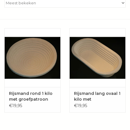
Kookboeken
Bakken
Apparatuur
Aanbiedingen ✅
Cadeau idee
Zomer ☀️
Rijsmand rond 1 kilo
Rijsmand lang ovaal 1
met groefpatroon
kilo met
groefpatroon
Cadeaubonnen
€19,95
€19,95
Blog