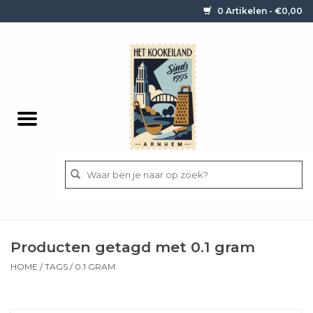
0 Artikelen - €0,00
Home
Contact / informatie
Keukengerei
Pannen
Messen
BBQ
Producten getagd met 0.1 gram
Bestek
HOME
/
TAGS
/
0.1 GRAM
Ingrediënten