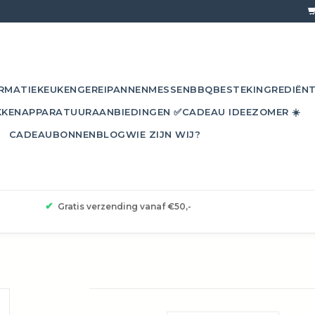
RMATIE
KEUKENGEREI
PANNEN
MESSEN
BBQ
BESTEK
INGREDIËN
KKEN
APPARATUUR
AANBIEDINGEN ✅
CADEAU IDEE
ZOMER ☀️
CADEAUBONNEN
BLOG
WIE ZIJN WIJ?
✔
Gratis verzending vanaf €50,-