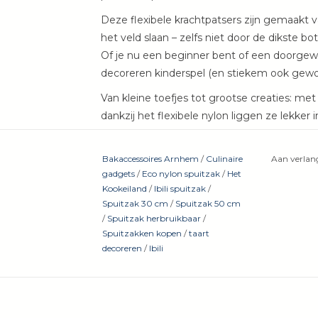
Deze flexibele krachtpatsers zijn gemaakt v
het veld slaan – zelfs niet door de dikste 
Of je nu een beginner bent of een doorgewi
decoreren kinderspel (en stiekem ook gewoo
Van kleine toefjes tot grootse creaties: met Ib
dankzij het flexibele nylon liggen ze lekker 
maken – klaar voor het volgende bakavontu
WAAROM JIJ IBILI ECO NYLON SPUITZAKKEN WI
Bakaccessoires Arnhem
/
Culinaire
Aan verlang
gadgets
/
Eco nylon spuitzak
/
Het
Kookeiland
/
Ibili spuitzak
/
Verkrijgbaar in 30, 35, 40, 45 en 50 cm: voor
Spuitzak 30 cm
/
Spuitzak 50 cm
/
Spuitzak herbruikbaar
/
Spuitzakken kopen
/
taart
Gemaakt van flexibel, stevig nylon: geen g
decoreren
/
Ibili
Ideaal voor deeg, slagroom, botercrème, a