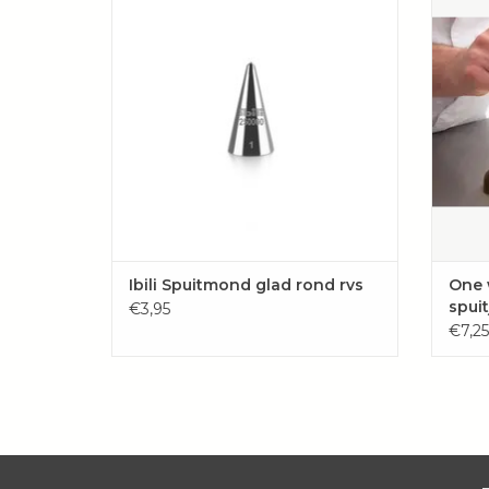
voor vullingen en strakke decoraties.
1
Vaatwasmachinebestendig.
TOEVOEGEN AAN WINKELWAGEN
TOE
Ibili Spuitmond glad rond rvs
One 
spui
€3,95
€7,25