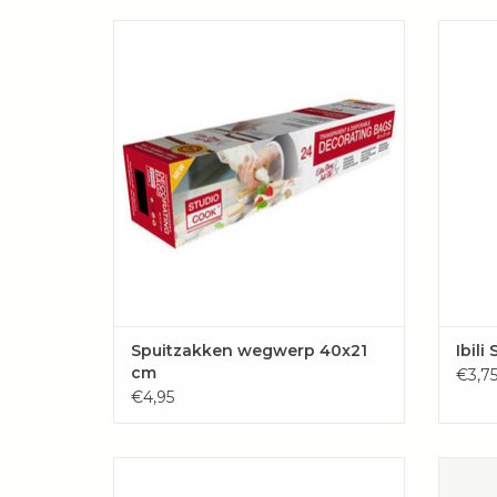
Zware kwaliteit, een rol spuitzakken
De fles
welke eventueel herbruikbaar zijn.
op de b
TOEVOEGEN AAN WINKELWAGEN
TOE
Spuitzakken wegwerp 40x21
Ibili
cm
€3,7
€4,95
Gladde ronde spuitmondjes van RVS van
Versier
Ibili, verkrijgbaar in diverse maten. Perfect
de One