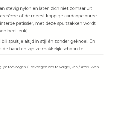
an stevig nylon en laten zich niet zomaar uit
botercrème of de meest koppige aardappelpuree.
nterde patissier, met deze spuitzakken wordt
n heel leuk).
ili spuit je altijd in stijl én zonder geknoei. En
in de hand en zijn ze makkelijk schoon te
ur!
LT HEBBEN:
lijst toevoegen
/
Toevoegen om te vergelijken
/
Afdrukken
 elk project de juiste maat
escheur, geen stress
ardappelpuree en meer