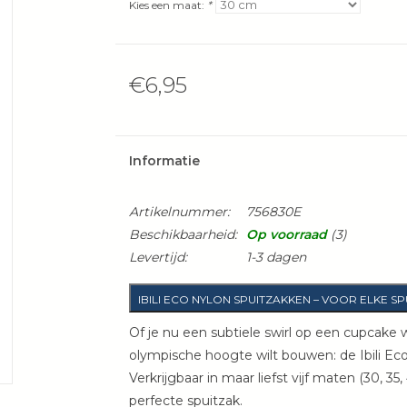
Kies een maat:
*
€6,95
Informatie
Artikelnummer:
756830E
Beschikbaarheid:
Op voorraad
(3)
Levertijd:
1-3 dagen
IBILI ECO NYLON SPUITZAKKEN – VOOR ELKE SP
Of je nu een subtiele swirl op een cupcake 
olympische hoogte wilt bouwen: de Ibili Eco 
Verkrijgbaar in maar liefst vijf maten (30, 3
perfecte spuitzak.