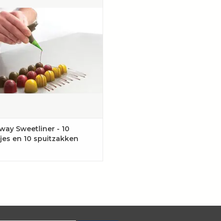
0 spuitzakken, ideaal voor elk
bakavontuur.
VOEGEN AAN WINKELWAGEN
way Sweetliner - 10
tjes en 10 spuitzakken