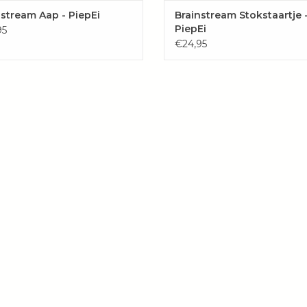
nstream Aap - PiepEi
Brainstream Stokstaartje 
PiepEi
95
€24,95