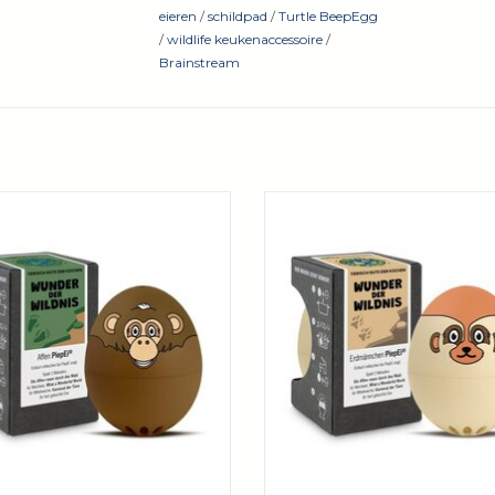
eieren
/
schildpad
/
Turtle BeepEgg
/
wildlife keukenaccessoire
/
Brainstream
u op safari bent of gewoon thuis in
Of je nu op safari bent of gewoon 
ken, dit schattige aapje staat klaar
de keuken, dit schattige stokstaart
s jouw persoonlijke ei-assistent!
klaar als jouw persoonlijke ei-assi
VOEGEN AAN WINKELWAGEN
TOEVOEGEN AAN WINKELW