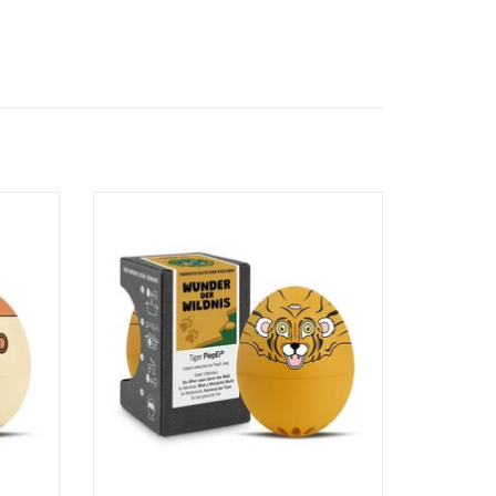
thuis in
Of je nu op safari bent of gewoon thuis in
je staat
de keuken, deze getemde Tijger staat
stent!
klaar als jouw persoonlijke ei-assistent!
AGEN
TOEVOEGEN AAN WINKELWAGEN