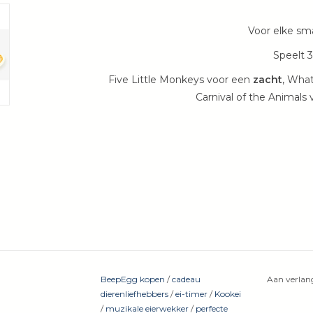
Voor elke sm
Speelt 
Five Little Monkeys voor een
zacht
, Wha
Carnival of the Animals
BeepEgg kopen
/
cadeau
Aan verlang
dierenliefhebbers
/
ei-timer
/
Kookei
/
muzikale eierwekker
/
perfecte