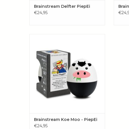
Brainstream Delfter PiepEi
Brai
€24,95
€24,
Bewaar hem gewoon bij de eieren, kook
ze samen en wacht tot Koe Moo -
PiepEibegint te zingen. Ongeacht de
begintemperatuur van het water of de
hoogte waarop je kookt, dit
boerderijvriendje zorgt altijd voor een
perfect resultaat.
TOEVOEGEN AAN WINKELWAGEN
Brainstream Koe Moo - PiepEi
€24,95