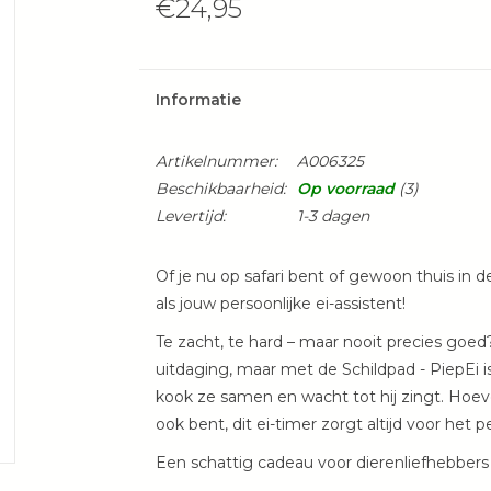
€24,95
Informatie
Artikelnummer:
A006325
Beschikbaarheid:
Op voorraad
(3)
Levertijd:
1-3 dagen
Of je nu op safari bent of gewoon thuis in 
als jouw persoonlijke ei-assistent!
Te zacht, te hard – maar nooit precies goed
uitdaging, maar met de Schildpad - PiepEi i
kook ze samen en wacht tot hij zingt. Hoev
ook bent, dit ei-timer zorgt altijd voor het p
Een schattig cadeau voor dierenliefhebbers e