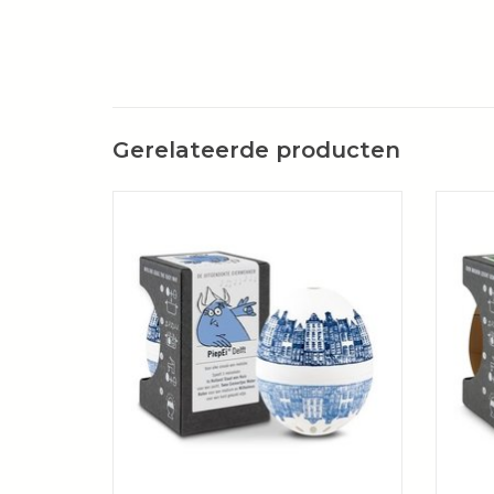
Gerelateerde producten
Het ziet eruit als een ei, het voelt als een ei,
Of je n
het kookt als een ei - en het zingt:
de keu
PiepEi®.
al
TOEVOEGEN AAN WINKELWAGEN
TOE