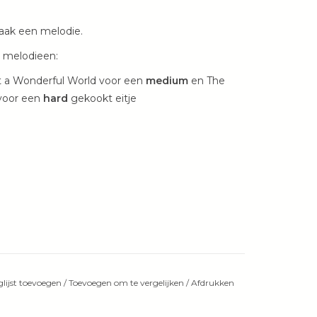
aak een melodie.
3 melodieen:
t a Wonderful World voor een
medium
en The
 voor een
hard
gekookt eitje
lijst toevoegen
/
Toevoegen om te vergelijken
/
Afdrukken