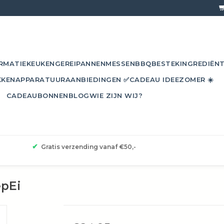
RMATIE
KEUKENGEREI
PANNEN
MESSEN
BBQ
BESTEK
INGREDIËN
KKEN
APPARATUUR
AANBIEDINGEN ✅
CADEAU IDEE
ZOMER ☀️
CADEAUBONNEN
BLOG
WIE ZIJN WIJ?
✔
Gratis verzending vanaf €50,-
epEi