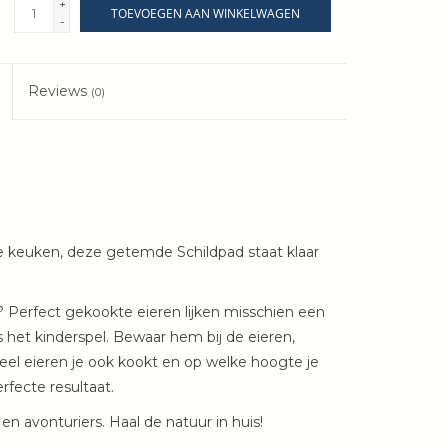
+
TOEVOEGEN AAN WINKELWAGEN
-
Reviews
(0)
de keuken, deze getemde Schildpad staat klaar
? Perfect gekookte eieren lijken misschien een
s het kinderspel. Bewaar hem bij de eieren,
eel eieren je ook kookt en op welke hoogte je
erfecte resultaat.
n avonturiers. Haal de natuur in huis!