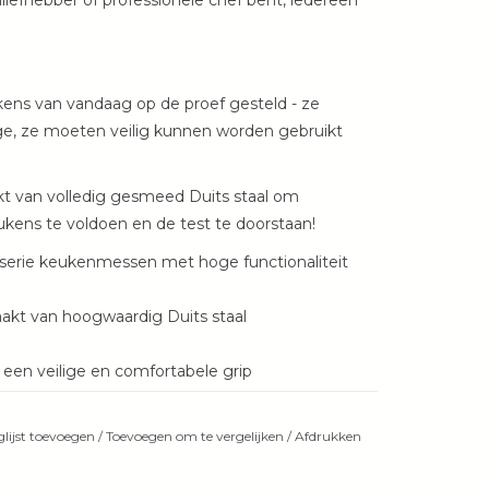
efhebber of professionele chef bent, iedereen
ns van vandaag op de proef gesteld - ze
age, ze moeten veilig kunnen worden gebruikt
 van volledig gesmeed Duits staal om
ens te voldoen en de test te doorstaan!
e serie keukenmessen met hoge functionaliteit
kt van hoogwaardig Duits staal
en veilige en comfortabele grip
lijst toevoegen
/
Toevoegen om te vergelijken
/
Afdrukken
eeld UITSTEKEND