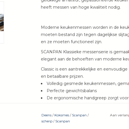
gelukkige amateur, gepassioneerde keukenli
heeft messen van hoge kwaliteit nodig.
Moderne keukenmessen worden in de keuke
moeten bestand zijn tegen dagelijkse slijt
en ze moeten functioneel zijn.
SCANPAN Klassieke messenserie is gemaakt
elegant aan de behoeften van moderne keuk
Classic is een aantrekkelijke en eenvoudig
en betaalbare prijzen.
Volledig gesmede keukenmessen, gemaa
Perfecte gewichtsbalans
De ergonomische handgreep zorgt voor e
Deens
/
Koksmes
/
Scanpan
/
Aan verlang
scherp
/
Scanpan
Getest en beoord