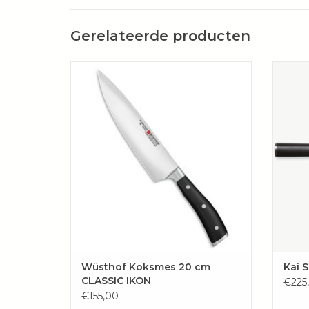
Gerelateerde producten
De allrounder: voor het hakken, hakken of
snijden van vlees, vis, fruit en groenten.
TOE
TOEVOEGEN AAN WINKELWAGEN
Wüsthof Koksmes 20 cm
Kai 
CLASSIC IKON
€225
€155,00