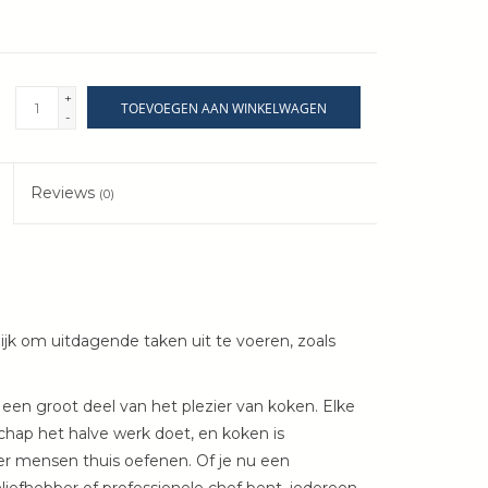
+
TOEVOEGEN AAN WINKELWAGEN
-
Reviews
(0)
k om uitdagende taken uit te voeren, zoals
n groot deel van het plezier van koken.
Elke
hap het halve werk doet, en koken is
er mensen thuis oefenen.
Of je nu een