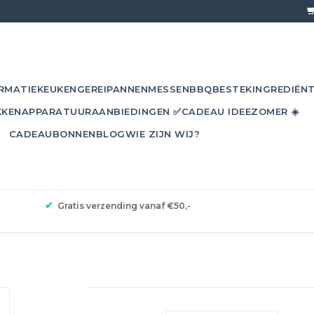
RMATIE
KEUKENGEREI
PANNEN
MESSEN
BBQ
BESTEK
INGREDIËN
KKEN
APPARATUUR
AANBIEDINGEN ✅
CADEAU IDEE
ZOMER ☀️
CADEAUBONNEN
BLOG
WIE ZIJN WIJ?
✔
Gratis verzending vanaf €50,-