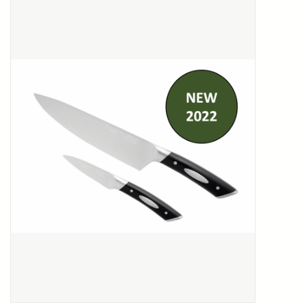
Kookboeken
Bakken
Apparatuur
Aanbiedingen ✅
Cadeau idee
Zomer ☀️
Cadeaubonnen
Blog