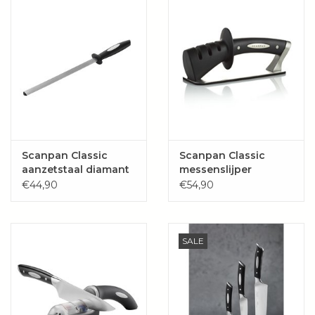
Scanpan Classic
Scanpan Classic
aanzetstaal diamant
messenslijper
25cm
€44,90
€54,90
SALE