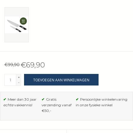
Wie zijn wij?
€69,90
€99,90
+
TOEVOEGEN AAN WINKELWAGEN
-
✔
Meer dan 30 jaar
✔
Gratis
✔
Persoonlijke winkelervaring
echte
vakkennis!
verzending vanaf
in onze fysieke winkel
€50,-