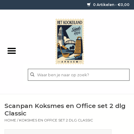
0 Artikelen - €0,00
Home
Contact / informatie
Keukengerei
Pannen
Messen
BBQ
Scanpan Koksmes en Office set 2 dlg
Bestek
Classic
HOME
/
KOKSMES EN OFFICE SET 2 DLG CLASSIC
Ingrediënten