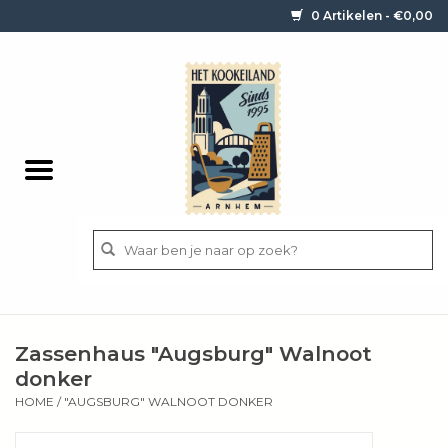
0 Artikelen - €0,00
Home
Contact / informatie
Keukengerei
Pannen
Messen
BBQ
Zassenhaus "Augsburg" Walnoot
Bestek
donker
HOME
/
"AUGSBURG" WALNOOT DONKER
Ingrediënten