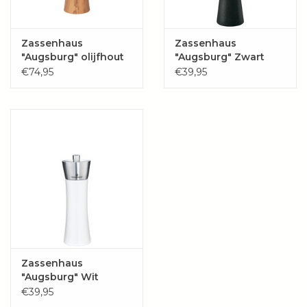
Materiaal:
hout / roestvrij staal
Krachtige keramische molen
Zassenhaus
Zassenhaus
Variabele maalgraad, van (1) fijn poeder tot (6) grove
"Augsburg" olijfhout
"Augsburg" Zwart
korrel
€74,95
€39,95
Modern ontwerp
25 jaar garantie op het maalwerk
Zassenhaus
"Augsburg" Wit
€39,95