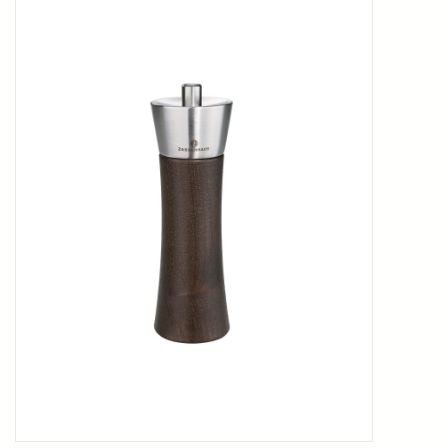
Kookboeken
Bakken
Apparatuur
Aanbiedingen ✅
Cadeau idee
Zomer ☀️
Cadeaubonnen
Blog