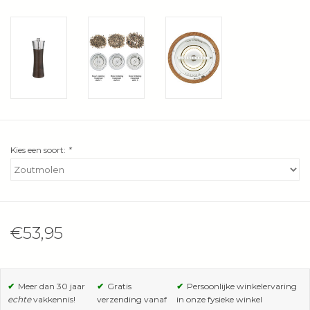
Wie zijn wij?
Kies een soort:
*
€53,95
✔
Meer dan 30 jaar
✔
Gratis
✔
Persoonlijke winkelervaring
echte
vakkennis!
verzending vanaf
in onze fysieke winkel