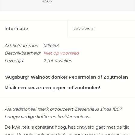
€50,-
Informatie
Reviews
(0)
Artikelnummer:
025453
Beschikbaarheid:
Niet op voorraad
Levertijd:
2 tot 4 weken
"Augsburg" Walnoot donker Pepermolen of Zoutmolen
Maak een keuze: een peper- of zoutmolen!
Als traditioneel merk produceert Zassenhaus sinds 1867
hoogwaardige koffie- en kruidenmolens.
De kwaliteit is constant hoog, het ontwerp gaat met de tijd
mee.
Dit geldt ook voor de Augsburg-serie.
De molens zijn