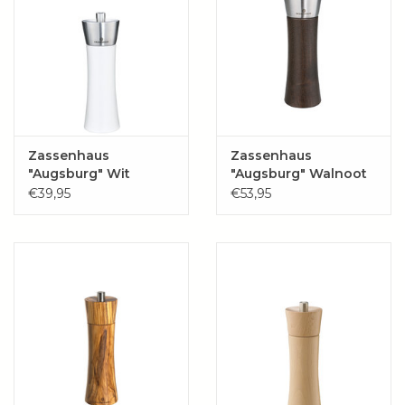
Zassenhaus
Zassenhaus
"Augsburg" Wit
"Augsburg" Walnoot
donker
€39,95
€53,95