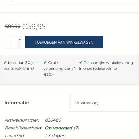
€59,95
€86,90
+
TOEVOEGEN AAN WINKELWAGEN
-
✔
Meer dan 30 jaar
✔
Gratis
✔
Persoonlijke winkelervaring
echte
vakkennis!
verzending vanaf
in onze fysieke winkel
€50,-
Informatie
Reviews
(0)
Artikelnummer:
020489
Beschikbaarheid:
Op voorraad
(7)
Levertijd:
1-3 dagen