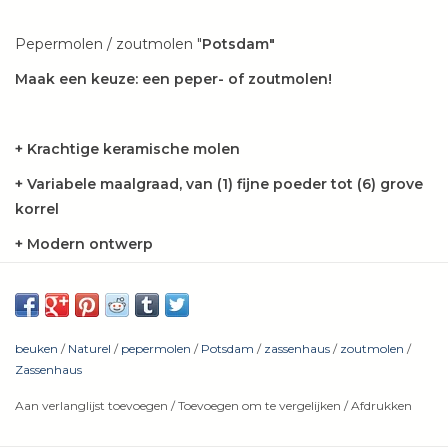
Pepermolen / zoutmolen "
Potsdam"
Maak een keuze: een peper- of zoutmolen!
+ Krachtige keramische molen
+ Variabele maalgraad, van (1) fijne poeder tot (6) grove
korrel
+ Modern ontwerp
+ 25 jaar garantie op het maalwerk
Als traditioneel merk produceert Zassenhaus sinds 1867
beuken
/
Naturel
/
pepermolen
/
Potsdam
/
zassenhaus
/
zoutmolen
/
Zassenhaus
hoogwaardige koffie- en kruidenmolens.
Aan verlanglijst toevoegen
/
Toevoegen om te vergelijken
/
Afdrukken
De kwaliteit is constant hoog, het ontwerp gaat met de tijd
mee.
Dit geldt ook voor de Potsdam-serie.
De molens zijn