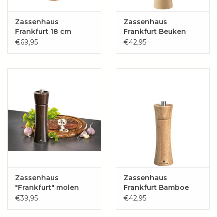
Zassenhaus
Zassenhaus
Frankfurt 18 cm
Frankfurt Beuken
Olijfhout
Naturel
€69,95
€42,95
Zassenhaus
Zassenhaus
"Frankfurt" molen
Frankfurt Bamboe
Wengé 18 cm
molen
€39,95
€42,95