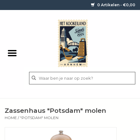
0 Artikelen - €0,00
Home
Contact / informatie
Keukengerei
Pannen
Messen
BBQ
Zassenhaus "Potsdam" molen
Bestek
HOME
/
"POTSDAM" MOLEN
Ingrediënten