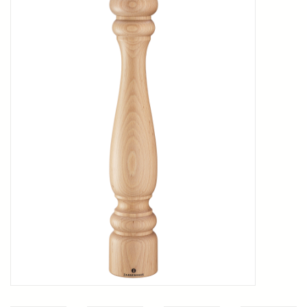
Kookboeken
Bakken
Apparatuur
Aanbiedingen ✅
Cadeau idee
Zomer ☀️
Cadeaubonnen
Blog