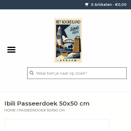
0 Artikelen - €0,00
Home
Contact / informatie
Keukengerei
Pannen
Messen
BBQ
Ibili Passeerdoek 50x50 cm
Bestek
HOME
/
PASSEERDOEK 50X50 CM
Ingrediënten