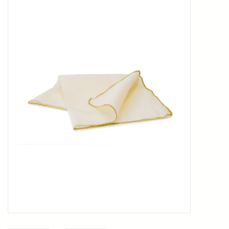
Kookboeken
Bakken
Apparatuur
Aanbiedingen ✅
Cadeau idee
Zomer ☀️
Cadeaubonnen
Blog