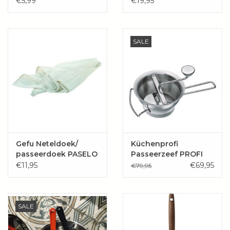
€5,99
€19,95
SALE
Gefu Neteldoek/
Küchenprofi
passeerdoek PASELO
Passeerzeef PROFI
€11,95
€69,95
€79,95
SALE