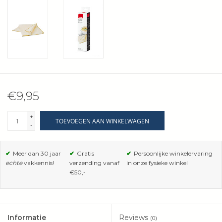
Wie zijn wij?
€9,95
+
TOEVOEGEN AAN WINKELWAGEN
-
✔
Meer dan 30 jaar
✔
Gratis
✔
Persoonlijke winkelervaring
echte
vakkennis!
verzending vanaf
in onze fysieke winkel
€50,-
Informatie
Reviews
(0)