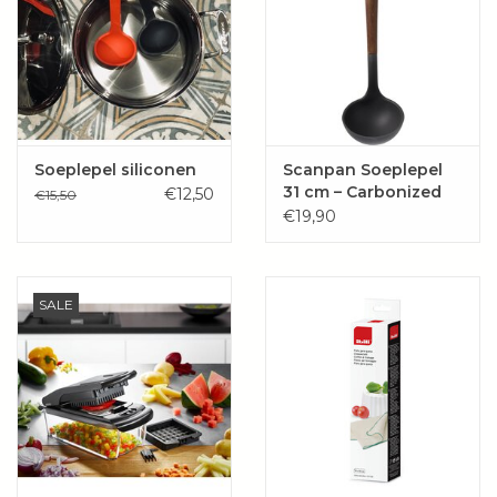
Soeplepel siliconen
Scanpan Soeplepel
31 cm – Carbonized
€12,50
€15,50
Ash
€19,90
SALE