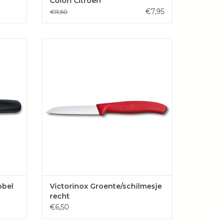
Colori Citroen
€7,95
€11,50
pel en
Praktisch officemes met rechte rand
omdraai
TOEVOEGEN AAN WINKELWAGEN
ller.
AGEN
bbel
Victorinox Groente/schilmesje
recht
€6,50