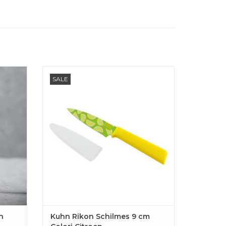
len,
Handig mesje voor in de keuken,
SALE
ecisie
onderweg naar werk en op reis!
TOEVOEGEN AAN WINKELWAGEN
AGEN
n
Kuhn Rikon Schilmes 9 cm