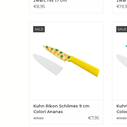
zwart, rvs 17 cm
zwar
€8,95
€19,9
Handig mesje voor in de keuken,
Ha
SALE
SALE
onderweg naar werk en op reis!
on
TOEVOEGEN AAN WINKELWAGEN
TOE
Kuhn Rikon Schilmes 9 cm
Kuhn
Colori Ananas
Colo
€7,95
€11,50
€11,50