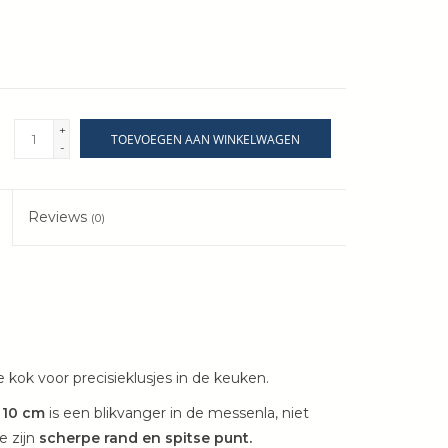
+
TOEVOEGEN AAN WINKELWAGEN
-
Reviews
(0)
 kok voor precisieklusjes in de keuken.
 10 cm
is een blikvanger in de messenla, niet
e zijn
scherpe rand en spitse punt.