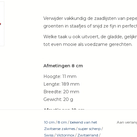
Verwijder vakkundig de zaadlijsten van peper
groenten in staafjes of snijd ze fijn in perfec
Welke taak u ook uitvoert, de gladde, gelij
tot even mooie als voedzame gerechten.
Afmetingen 8 cm
Hoogte: 11 mm
Lengte: 189 mm
Breedte: 20 mm
Gewicht: 20 g
Afmetingen 10 cm
Hoogte 12 mm
10 cm
/
8 cm
/
bekend van het
Aan verlang
Lengte 212 mm
Zwitserse zakmes
/
super scherp
/
Swiss
/
Victorinox
/
Zwitserland
/
Breedte 23 mm