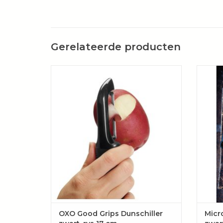
Gerelateerde producten
Deze dunschiller van OXO Good Grips is
Met 
eenvoudig de beste dunschiller die je ooit
hebt geprobeerd! Het scherpe,
TOE
roestvrijstalen blad schilt zelfs de hardste
fruit- en groentesoorten met gemak.
TOEVOEGEN AAN WINKELWAGEN
OXO Good Grips Dunschiller
Micr