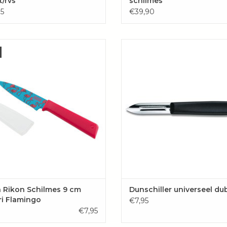
t/rvs
schilmes
5
€39,90
ndig mesje voor in de keuken,
Maak van keukenklussen kinders
derweg naar werk en op reis!
schil uw aardappelen in een hand
met deze handige aardappelschi
VOEGEN AAN WINKELWAGEN
TOEVOEGEN AAN WINKELW
 Rikon Schilmes 9 cm
Dunschiller universeel du
ri Flamingo
€7,95
€7,95