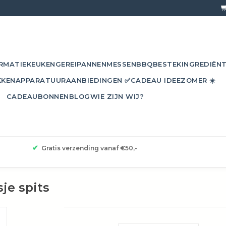
RMATIE
KEUKENGEREI
PANNEN
MESSEN
BBQ
BESTEK
INGREDIËN
KKEN
APPARATUUR
AANBIEDINGEN ✅
CADEAU IDEE
ZOMER ☀️
CADEAUBONNEN
BLOG
WIE ZIJN WIJ?
✔
Gratis verzending vanaf €50,-
je spits