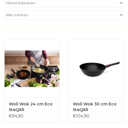
Kookboeken
Bakken
Apparatuur
Aanbiedingen ✅
Cadeau idee
Zomer ☀️
Cadeaubonnen
Woll Wok 24 cm Eco
Woll Wok 30 cm Eco
liteQXR
liteQXR
€94,90
€104,90
Blog