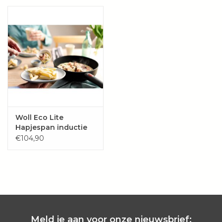
Wie zijn wij?
Woll Eco Lite
Hapjespan inductie
QXR - PFAS-VRIJ
€104,90
Meld je aan voor onze nieuwsbrief: