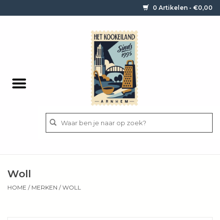
0 Artikelen - €0,00
Home
Contact / informatie
Keukengerei
Pannen
Messen
BBQ
Woll
Bestek
HOME
/
MERKEN
/
WOLL
Ingrediënten