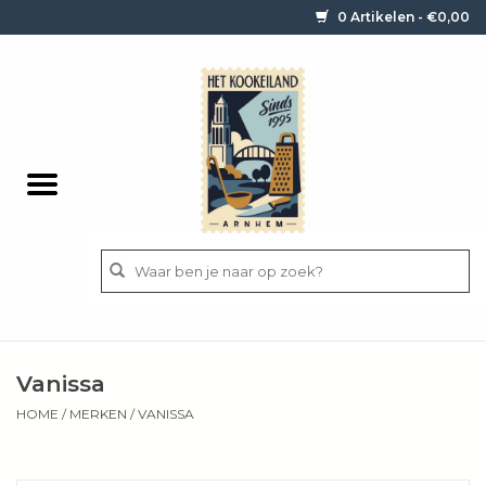
0 Artikelen - €0,00
Home
Contact / informatie
Keukengerei
Pannen
Messen
BBQ
Vanissa
Bestek
HOME
/
MERKEN
/
VANISSA
Ingrediënten