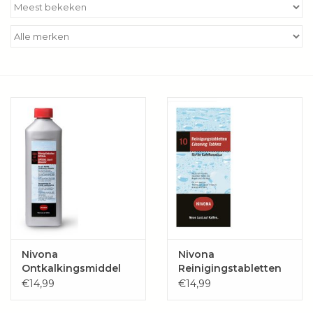
Kookboeken
Bakken
Apparatuur
Aanbiedingen ✅
Cadeau idee
Zomer ☀️
Cadeaubonnen
Nivona
Nivona
Ontkalkingsmiddel
Reinigingstabletten
€14,99
€14,99
Blog