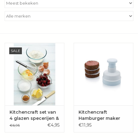
Kookboeken
Bakken
Apparatuur
SALE
Aanbiedingen ✅
Cadeau idee
Zomer ☀️
Cadeaubonnen
Kitchencraft set van
Kitchencraft
4 glazen specerijen &
Hamburger maker
bereidingskommen
met 100 wax
€4,95
€11,95
€6,95
Blog
papiertjes