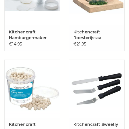
Kitchencraft
Kitchencraft
Hamburgermaker
Roestvrijstaal
Quarter Pounder
wiegenmes met
€14,95
€21,95
houten plank
Kitchencraft
Kitchencraft Sweetly