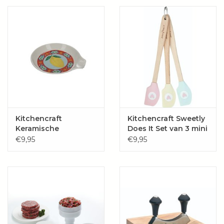
Wie zijn wij?
Kitchencraft
Kitchencraft Sweetly
Keramische
Does It Set van 3 mini
afleglepel/
spatels
€9,95
€9,95
lepelhouder