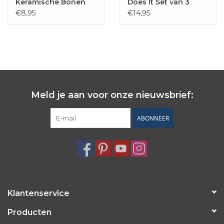
Keramische Bonen
Does It Set van 3
(500g) Bak
Paletmessen
€8,95
€14,95
Meld je aan voor onze nieuwsbrief:
ABONNEER
Klantenservice
Producten