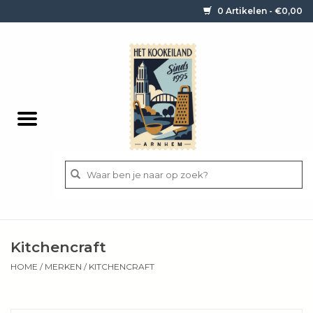
0 Artikelen - €0,00
Home
Contact / informatie
Keukengerei
Pannen
Messen
BBQ
Kitchencraft
Bestek
HOME
/
MERKEN
/
KITCHENCRAFT
Ingrediënten