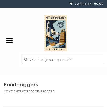
0 Artikelen - €0,00
Home
Contact / informatie
Keukengerei
Pannen
Messen
BBQ
Foodhuggers
Bestek
HOME
/
MERKEN
/
FOODHUGGERS
Ingrediënten