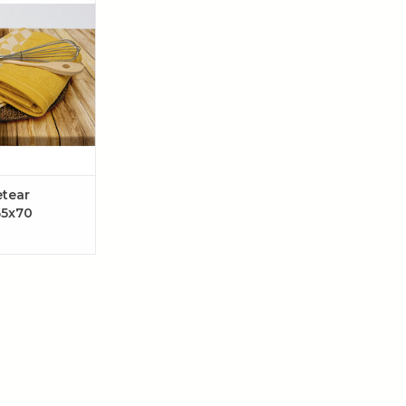
% katoen, super
en kleurvast.
°C. Verkrijgbaar
ende kleuren.
GEN AAN
LWAGEN
etear
65x70