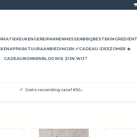
RMATIE
KEUKENGEREI
PANNEN
MESSEN
BBQ
BESTEK
INGREDIËN
KKEN
APPARATUUR
AANBIEDINGEN ✅
CADEAU IDEE
ZOMER ☀️
CADEAUBONNEN
BLOG
WIE ZIJN WIJ?
✔
Gratis verzending vanaf €50,-
aer
Theedoek “Pied de poule” – 100%
Groom theedoe