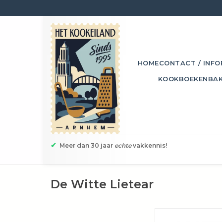
HOME
CONTACT / INFO
KOOKBOEKEN
BA
✔
Meer dan 30 jaar
echte
vakkennis!
De Witte Lietear
De Witte Liet