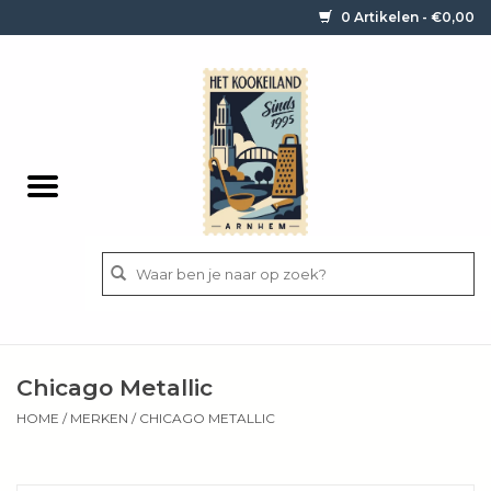
0 Artikelen - €0,00
Home
Contact / informatie
Keukengerei
Pannen
Messen
BBQ
Chicago Metallic
Bestek
HOME
/
MERKEN
/
CHICAGO METALLIC
Ingrediënten