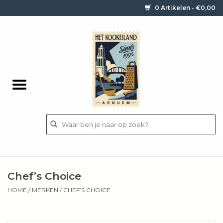
0 Artikelen - €0,00
Home
Contact / informatie
Keukengerei
Pannen
Messen
BBQ
Chef’s Choice
Bestek
HOME
/
MERKEN
/
CHEF’S CHOICE
Ingrediënten