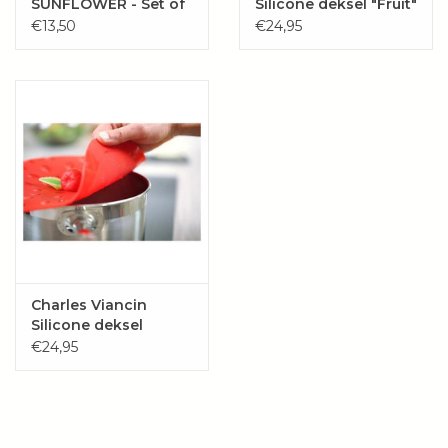
SUNFLOWER - Set of
Silicone deksel "Fruit"
2 Drink Covers
€13,50
€24,95
Charles Viancin
Silicone deksel
"BERRIES"
€24,95