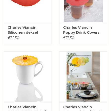
Charles Viancin
Charles Viancin
Siliconen deksel
Poppy Drink Covers
Poppy Ovaal 35x25
(Rood) - Set / 2
€36,50
€13,50
cm
Charles Viancin
Charles Viancin