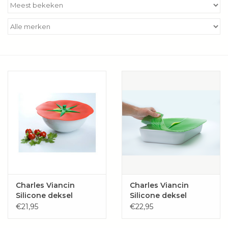
Kookboeken
Bakken
Apparatuur
Aanbiedingen ✅
Cadeau idee
Zomer ☀️
Cadeaubonnen
Charles Viancin
Charles Viancin
Silicone deksel
Silicone deksel
tomaat "TOMATO"
"bananenblad"
€21,95
€22,95
Blog