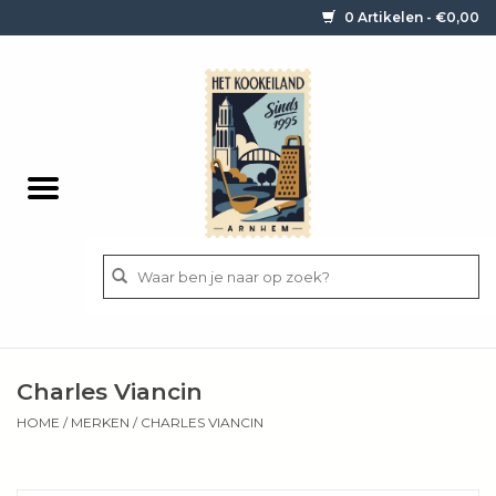
0 Artikelen - €0,00
Home
Contact / informatie
Keukengerei
Pannen
Messen
BBQ
Charles Viancin
Bestek
HOME
/
MERKEN
/
CHARLES VIANCIN
Ingrediënten