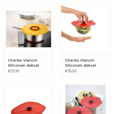
Wie zijn wij?
Charles Viancin
Charles Viancin
Siliconen deksel
Siliconen deksel
Sunflower *New*
klaproos "POPPY"
€25,95
€35,50