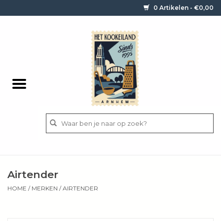
0 Artikelen - €0,00
Home
Contact / informatie
Keukengerei
Pannen
Messen
BBQ
Airtender
Bestek
HOME
/
MERKEN
/
AIRTENDER
Ingrediënten