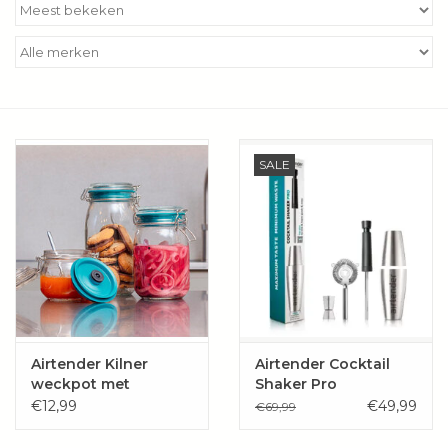
Kookboeken
Bakken
Apparatuur
SALE
Aanbiedingen ✅
Cadeau idee
Zomer ☀️
Cadeaubonnen
Airtender Kilner
Airtender Cocktail
weckpot met
Shaker Pro
beugelsluiting (gratis
€12,99
€49,99
€69,99
Blog
pomp)