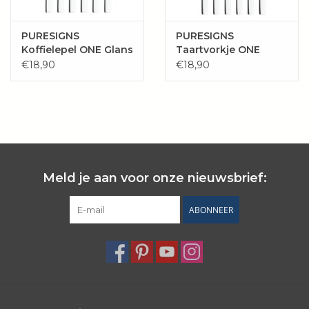
PURESIGNS
PURESIGNS
Koffielepel ONE Glans
Taartvorkje ONE
| set 6 st.
Glans | set 6 st.
€18,90
€18,90
Meld je aan voor onze nieuwsbrief:
ABONNEER