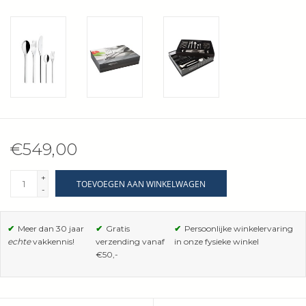
Wie zijn wij?
€549,00
+
TOEVOEGEN AAN WINKELWAGEN
-
✔
Meer dan 30 jaar
✔
Gratis
✔
Persoonlijke winkelervaring
echte
vakkennis!
verzending vanaf
in onze fysieke winkel
€50,-