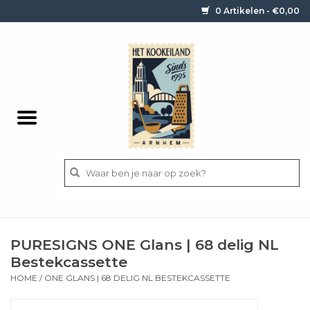
0 Artikelen - €0,00
Home
Contact / informatie
Keukengerei
Pannen
Messen
BBQ
PURESIGNS ONE Glans | 68 delig NL
Bestek
Bestekcassette
HOME
/
ONE GLANS | 68 DELIG NL BESTEKCASSETTE
Ingrediënten