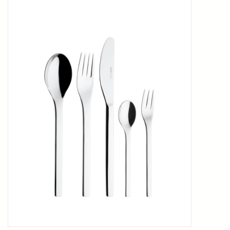
Kookboeken
Bakken
Apparatuur
Aanbiedingen ✅
Cadeau idee
Zomer ☀️
Cadeaubonnen
Blog