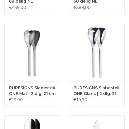
1x slacouvert 250 mm
68 delig NL
68 delig NL
Bestekcassette
Bestekcassette
€439,00
€589,00
2x serveer/vleesvork
1x opscheplepel
1x taartschep
In prachtig geschenkdoos geleverd.
Vaatwasmachinebestendig en roestvrij!
Tips en informatie om uw nieuwe bestek lang mooi te
houden.
PURESIGNS Slabestek
PURESIGNS Slabestek
ONE Mat | 2 dlg. 21 cm
ONE Glans | 2 dlg. 21
cm
€19,90
€19,90