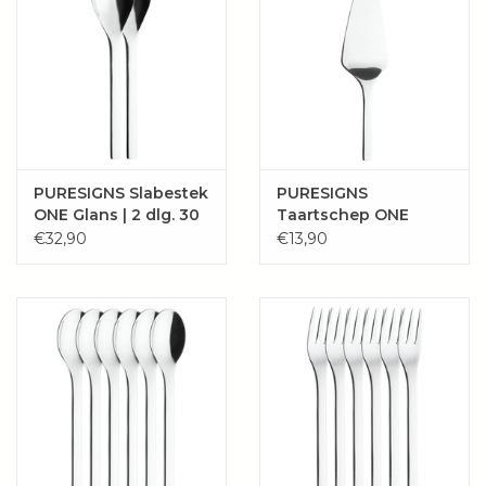
PURESIGNS Slabestek
PURESIGNS
ONE Glans | 2 dlg. 30
Taartschep ONE
cm
Glans | 23.5 cm
€32,90
€13,90