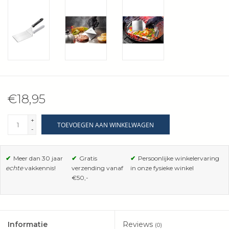
Wie zijn wij?
€18,95
+
TOEVOEGEN AAN WINKELWAGEN
-
✔
Meer dan 30 jaar
✔
Gratis
✔
Persoonlijke winkelervaring
echte
vakkennis!
verzending vanaf
in onze fysieke winkel
€50,-
Informatie
Reviews
(0)