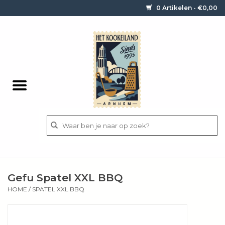
0 Artikelen - €0,00
Home
Contact / informatie
Keukengerei
Pannen
Messen
BBQ
Gefu Spatel XXL BBQ
Bestek
HOME
/
SPATEL XXL BBQ
Ingrediënten