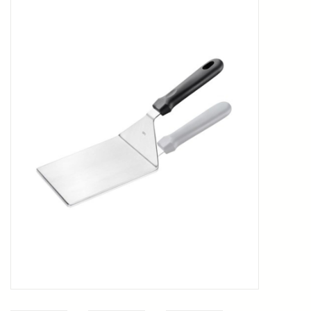
Kookboeken
Bakken
Apparatuur
Aanbiedingen ✅
Cadeau idee
Zomer ☀️
Cadeaubonnen
Blog