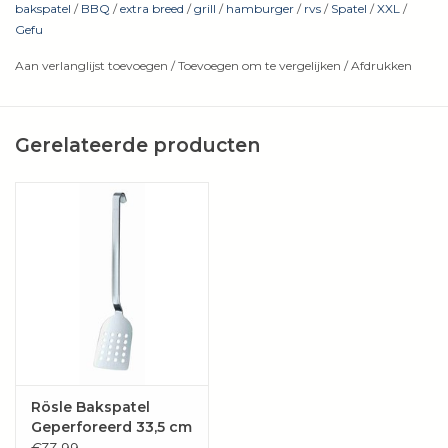
Gemakkelijk te hanteren door de gebogen vorm en het
bakspatel
/
BBQ
/
extra breed
/
grill
/
hamburger
/
rvs
/
Spatel
/
XXL
/
Gefu
ergonomische handvat
L 31,5 cm, B 14,0 cm, H 9,0 cm
Aan verlanglijst toevoegen
/
Toevoegen om te vergelijken
/
Afdrukken
Hoogwaardig roestvrij staal / kunststof
Vaatwasmachinebestendig
Gerelateerde producten
Rösle Bakspatel
Geperforeerd 33,5 cm