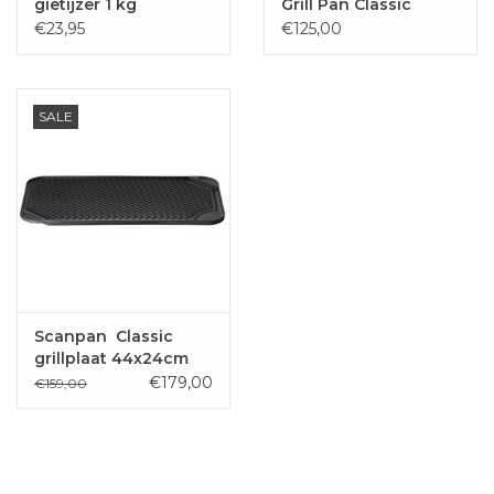
gietijzer 1 kg
Grill Pan Classic
27x27cm
€23,95
€125,00
SALE
Scanpan Classic
grillplaat 44x24cm
€179,00
€159,00