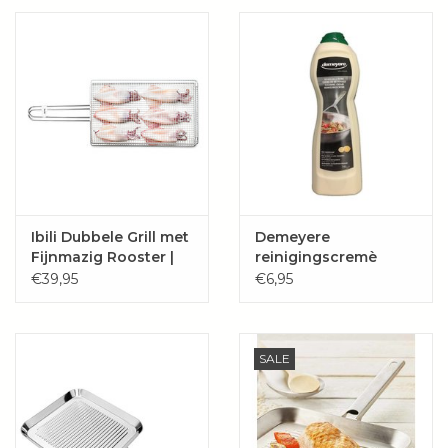
Wie zijn wij?
Ibili Dubbele Grill met
Demeyere
Fijnmazig Rooster |
reinigingscremè
30 x 20 cm rvs
€39,95
€6,95
SALE