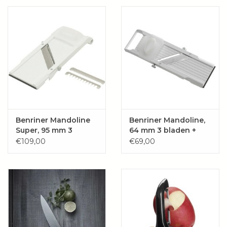
Wie zijn wij?
Benriner Mandoline
Benriner Mandoline,
Super, 95 mm 3
64 mm 3 bladen +
bladen +
vingerbeschermer
€109,00
€69,00
vingerbeschermer