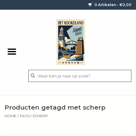
0 Artikelen - €0,00
Home
Contact / informatie
Keukengerei
Pannen
Messen
BBQ
Producten getagd met scherp
Bestek
HOME
/
TAGS
/
SCHERP
Ingrediënten