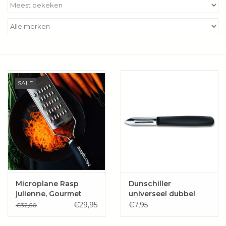
Kookboeken
Bakken
Apparatuur
SALE
Aanbiedingen ✅
Cadeau idee
Zomer ☀️
Cadeaubonnen
Microplane Rasp
Dunschiller
julienne, Gourmet
universeel dubbel
serie
€29,95
€7,95
€32,50
Blog