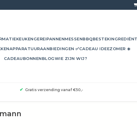
RMATIE
KEUKENGEREI
PANNEN
MESSEN
BBQ
BESTEK
INGREDIËN
KKEN
APPARATUUR
AANBIEDINGEN ✅
CADEAU IDEE
ZOMER ☀️
CADEAUBONNEN
BLOG
WIE ZIJN WIJ?
✔
Gratis verzending vanaf €50,-
kmann