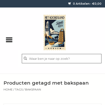
0 Artikelen - €0,00
Home
Contact / informatie
Keukengerei
Pannen
Messen
BBQ
Producten getagd met bakspaan
Bestek
HOME
/
TAGS
/
BAKSPAAN
Ingrediënten